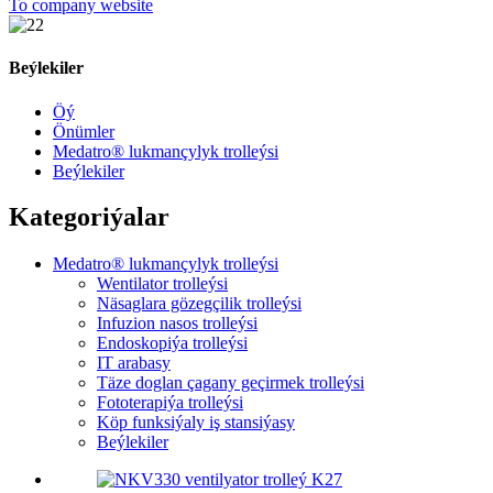
To company website
Beýlekiler
Öý
Önümler
Medatro® lukmançylyk trolleýsi
Beýlekiler
Kategoriýalar
Medatro® lukmançylyk trolleýsi
Wentilator trolleýsi
Näsaglara gözegçilik trolleýsi
Infuzion nasos trolleýsi
Endoskopiýa trolleýsi
IT arabasy
Täze doglan çagany geçirmek trolleýsi
Fototerapiýa trolleýsi
Köp funksiýaly iş stansiýasy
Beýlekiler