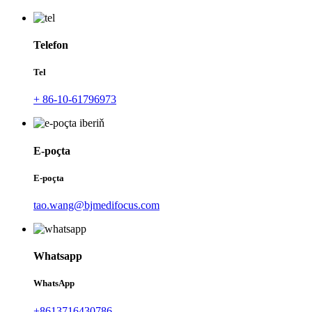
Telefon
Tel
+ 86-10-61796973
E-poçta
E-poçta
tao.wang@bjmedifocus.com
Whatsapp
WhatsApp
+8613716430786