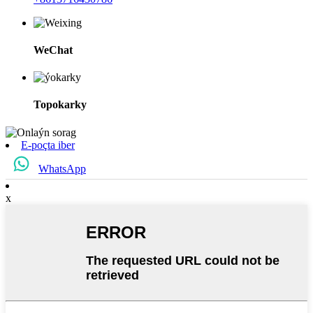
WeChat
Topokarky
E-poçta iber
WhatsApp
x