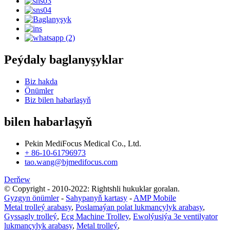
Peýdaly baglanyşyklar
Biz hakda
Önümler
Biz bilen habarlaşyň
bilen habarlaşyň
Pekin MediFocus Medical Co., Ltd.
+ 86-10-61796973
tao.wang@bjmedifocus.com
Derňew
© Copyright - 2010-2022: Rightshli hukuklar goralan.
Gyzgyn önümler
-
Sahypanyň kartasy
-
AMP Mobile
Metal trolleý arabasy
,
Poslamaýan polat lukmançylyk arabasy
,
Gyssagly trolleý
,
Ecg Machine Trolley
,
Ewolýusiýa 3e ventilyator
lukmançylyk arabasy
,
Metal trolleý
,