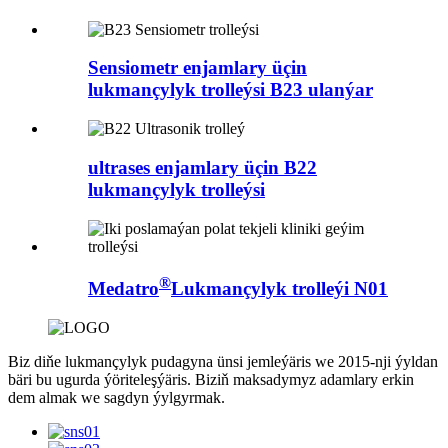
Sensiometr enjamlary üçin
lukmançylyk trolleýsi B23 ulanýar
ultrases enjamlary üçin B22
lukmançylyk trolleýsi
®
Medatro
Lukmançylyk trolleýi N01
Biz diňe lukmançylyk pudagyna ünsi jemleýäris we 2015-nji ýyldan
bäri bu ugurda ýöriteleşýäris. Biziň maksadymyz adamlary erkin
dem almak we sagdyn ýylgyrmak.