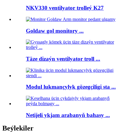
NKV330 ventilyator trolleý K27
Goldaw gol monitory ...
Täze dizaýn ventilyator troll ...
Modul lukmançylyk gözegçiligi sta ...
Netijeli ykjam arabanyň bahasy ...
Beýlekiler