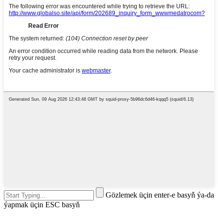
Gözlemek üçin enter-e basyň ýa-da
ýapmak üçin ESC basyň