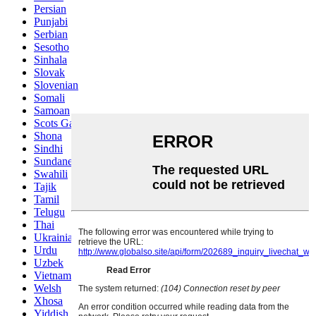
Persian
Punjabi
Serbian
Sesotho
Sinhala
Slovak
Slovenian
Somali
Samoan
Scots Gaelic
Shona
Sindhi
Sundanese
Swahili
Tajik
Tamil
Telugu
Thai
Ukrainian
Urdu
Uzbek
Vietnamese
Welsh
Xhosa
Yiddish