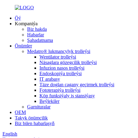
Öý
Kompaniýa
Biz hakda
Habarlar
Şahadatnama
Önümler
Medatro® lukmançylyk trolleýsi
Wentilator trolleýsi
Näsaglara gözegçilik trolleýsi
Infuzion nasos trolleýsi
Endoskopiýa trolleýsi
IT arabasy
Täze doglan çagany geçirmek trolleýsi
Fototerapiýa trolleýsi
Köp funksiýaly iş stansiýasy
Beýlekiler
Garnituralar
OEM
Takyk önümçilik
Biz bilen habarlaşyň
English