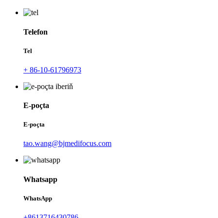
Telefon
Tel
+ 86-10-61796973
E-poçta
E-poçta
tao.wang@bjmedifocus.com
Whatsapp
WhatsApp
+8613716430786