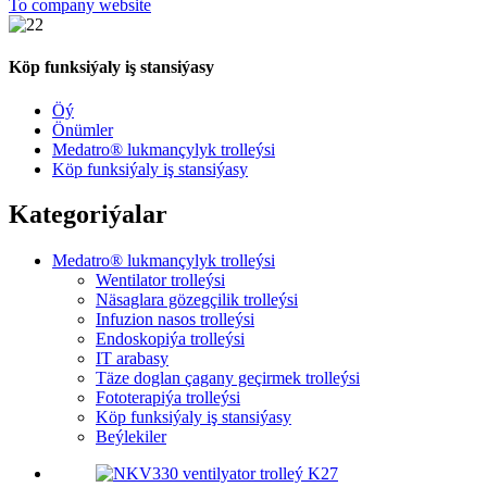
To company website
Köp funksiýaly iş stansiýasy
Öý
Önümler
Medatro® lukmançylyk trolleýsi
Köp funksiýaly iş stansiýasy
Kategoriýalar
Medatro® lukmançylyk trolleýsi
Wentilator trolleýsi
Näsaglara gözegçilik trolleýsi
Infuzion nasos trolleýsi
Endoskopiýa trolleýsi
IT arabasy
Täze doglan çagany geçirmek trolleýsi
Fototerapiýa trolleýsi
Köp funksiýaly iş stansiýasy
Beýlekiler