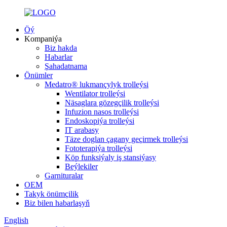
Öý
Kompaniýa
Biz hakda
Habarlar
Şahadatnama
Önümler
Medatro® lukmançylyk trolleýsi
Wentilator trolleýsi
Näsaglara gözegçilik trolleýsi
Infuzion nasos trolleýsi
Endoskopiýa trolleýsi
IT arabasy
Täze doglan çagany geçirmek trolleýsi
Fototerapiýa trolleýsi
Köp funksiýaly iş stansiýasy
Beýlekiler
Garnituralar
OEM
Takyk önümçilik
Biz bilen habarlaşyň
English