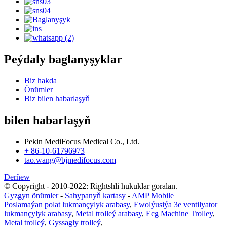
Peýdaly baglanyşyklar
Biz hakda
Önümler
Biz bilen habarlaşyň
bilen habarlaşyň
Pekin MediFocus Medical Co., Ltd.
+ 86-10-61796973
tao.wang@bjmedifocus.com
Derňew
© Copyright - 2010-2022: Rightshli hukuklar goralan.
Gyzgyn önümler
-
Sahypanyň kartasy
-
AMP Mobile
Poslamaýan polat lukmançylyk arabasy
,
Ewolýusiýa 3e ventilyator
lukmançylyk arabasy
,
Metal trolleý arabasy
,
Ecg Machine Trolley
,
Metal trolleý
,
Gyssagly trolleý
,