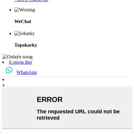
WeChat
Topokarky
E-poçta iber
WhatsApp
x