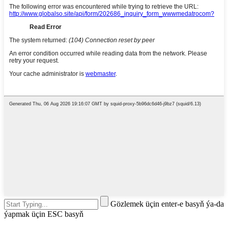
Gözlemek üçin enter-e basyň ýa-da
ýapmak üçin ESC basyň