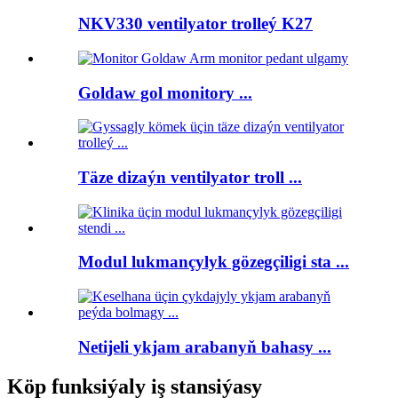
NKV330 ventilyator trolleý K27
Goldaw gol monitory ...
Täze dizaýn ventilyator troll ...
Modul lukmançylyk gözegçiligi sta ...
Netijeli ykjam arabanyň bahasy ...
Köp funksiýaly iş stansiýasy