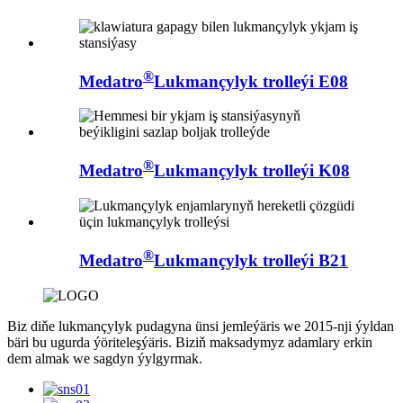
®
Medatro
Lukmançylyk trolleýi E08
®
Medatro
Lukmançylyk trolleýi K08
®
Medatro
Lukmançylyk trolleýi B21
Biz diňe lukmançylyk pudagyna ünsi jemleýäris we 2015-nji ýyldan
bäri bu ugurda ýöriteleşýäris. Biziň maksadymyz adamlary erkin
dem almak we sagdyn ýylgyrmak.