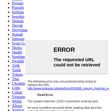
Persian
Punjabi
Serbian
Sesotho
Sinhala
Slovak
Slovenian
Somali
Samoan
Scots Gaelic
Shona
Sindhi
Sundanese
Swahili
Tajik
Tamil
Telugu
Thai
Ukrainian
Urdu
Uzbek
Vietnamese
Welsh
Xhosa
Yiddish