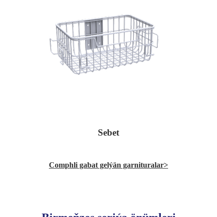
Sebet
Comphli gabat gelýän garnituralar>