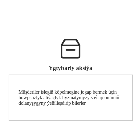
Ygtybarly aksiýa
Müşderiler islegiň köpelmegine jogap bermek üçin
howpsuzlyk ätiýaçlyk hyzmatymyzy saýlap önümiň
dolanyşygyny ýeňilleşdirip bilerler.