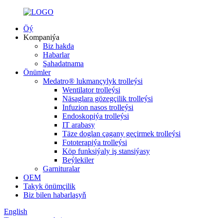
Öý
Kompaniýa
Biz hakda
Habarlar
Şahadatnama
Önümler
Medatro® lukmançylyk trolleýsi
Wentilator trolleýsi
Näsaglara gözegçilik trolleýsi
Infuzion nasos trolleýsi
Endoskopiýa trolleýsi
IT arabasy
Täze doglan çagany geçirmek trolleýsi
Fototerapiýa trolleýsi
Köp funksiýaly iş stansiýasy
Beýlekiler
Garnituralar
OEM
Takyk önümçilik
Biz bilen habarlaşyň
English