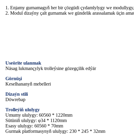
1. Enjamy gurnamagyň her bir çözgüdi çydamlylygy we modullygy, 
2. Modul dizaýny çalt gurnamak we gündelik arassalamak üçin amat
Useörite ulanmak
Näsag lukmançylyk trolleýsine gözegçilik edýär
Görnüşi
Keselhananyň mebelleri
Dizaýn stili
Döwrebap
Trolleýiň ululygy
Umumy ululygy: 60560 * 1220mm
Sütüniň ululygy: φ34 * 1120mm
Esasy ululygy: 60560 * 70mm
Gurmak platformasynyň ululygy: 230 * 245 * 32mm