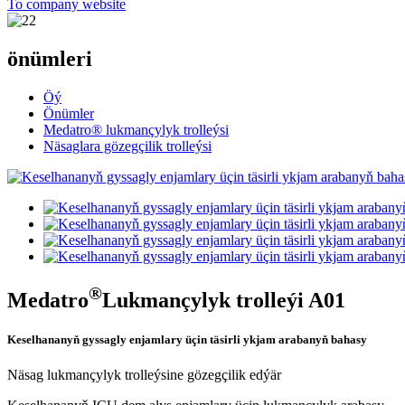
To company website
önümleri
Öý
Önümler
Medatro® lukmançylyk trolleýsi
Näsaglara gözegçilik trolleýsi
®
Medatro
Lukmançylyk trolleýi A01
Keselhananyň gyssagly enjamlary üçin täsirli ykjam arabanyň bahasy
Näsag lukmançylyk trolleýsine gözegçilik edýär