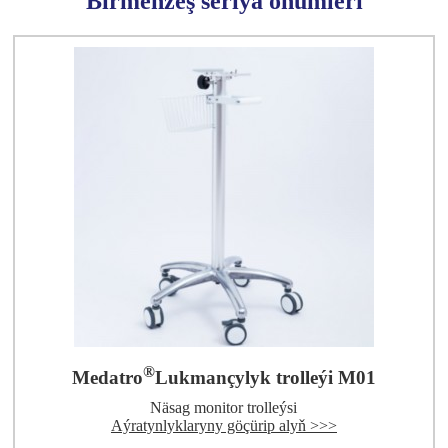
Birmeňzeş seriýa önümleri
®
Medatro
Lukmançylyk trolleýi M01
Näsag monitor trolleýsi
Aýratynlyklaryny göçürip alyň >>>