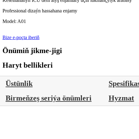
Keselhananyň ICU dem alyş enjamlary üçin lukmançylyk arabasy
Professional dizaýn hassahana enjamy
Model: A01
Bize e-poçta iberiň
Önümiň jikme-jigi
Haryt bellikleri
Üstünlik
Spesifika
Birmeňzeş seriýa önümleri
Hyzmat