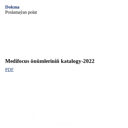
Dokma
Poslamaýan polat
Medifocus önümleriniň katalogy-2022
PDF