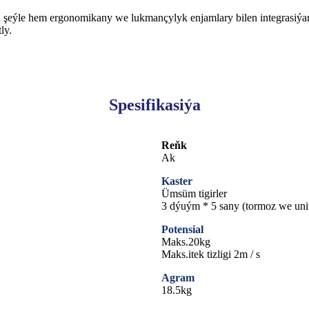
şeýle hem ergonomikany we lukmançylyk enjamlary bilen integrasiýan
ly.
Spesifikasiýa
Reňk
Ak
Kaster
Ümsüm tigirler
3 dýuým * 5 sany (tormoz we uni
Potensial
Maks.20kg
Maks.itek tizligi 2m / s
Agram
18.5kg