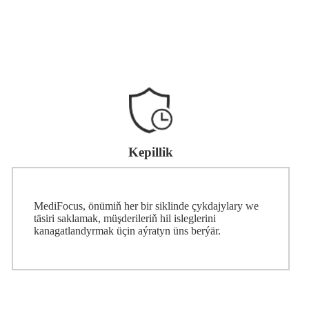
Kepillik
MediFocus, önümiň her bir siklinde çykdajylary we
täsiri saklamak, müşderileriň hil isleglerini
kanagatlandyrmak üçin aýratyn üns berýär.