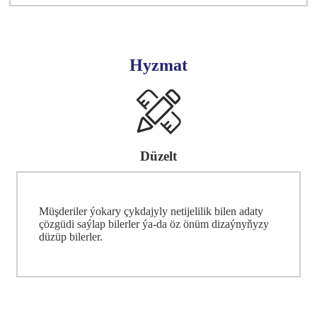
Hyzmat
Düzelt
Müşderiler ýokary çykdajyly netijelilik bilen adaty
çözgüdi saýlap bilerler ýa-da öz önüm dizaýnyňyzy
düzüp bilerler.