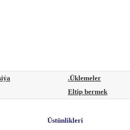
siýa
.Üklemeler
Eltip bermek
Üstünlikleri