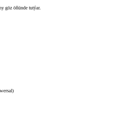
y göz öňünde tutýar.
wersal)