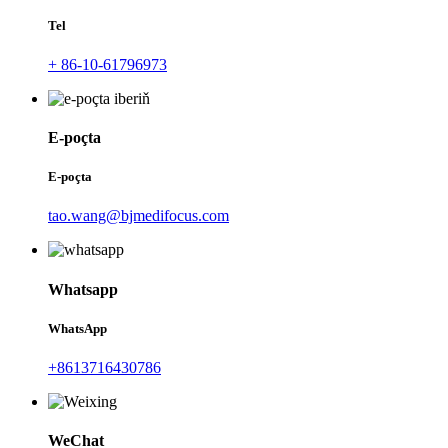
Tel
+ 86-10-61796973
E-poçta
E-poçta
tao.wang@bjmedifocus.com
Whatsapp
WhatsApp
+8613716430786
WeChat