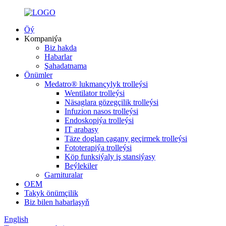
Öý
Kompaniýa
Biz hakda
Habarlar
Şahadatnama
Önümler
Medatro® lukmançylyk trolleýsi
Wentilator trolleýsi
Näsaglara gözegçilik trolleýsi
Infuzion nasos trolleýsi
Endoskopiýa trolleýsi
IT arabasy
Täze doglan çagany geçirmek trolleýsi
Fototerapiýa trolleýsi
Köp funksiýaly iş stansiýasy
Beýlekiler
Garnituralar
OEM
Takyk önümçilik
Biz bilen habarlaşyň
English