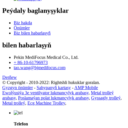
Peýdaly baglanyşyklar
Biz hakda
Önümler
Biz bilen habarlaşyň
bilen habarlaşyň
Pekin MediFocus Medical Co., Ltd.
+ 86-10-61796973
tao.wang@bjmedifocus.com
Derňew
© Copyright - 2010-2022: Rightshli hukuklar goralan.
Gyzgyn önümler
-
Sahypanyň kartasy
-
AMP Mobile
Ewolýusiýa 3e ventilyator lukmançylyk arabasy
,
Metal trolleý
arabasy
,
Poslamaýan polat lukmançylyk arabasy
,
Gyssagly trolleý
,
Metal trolleý
,
Ecg Machine Trolley
,
Telefon