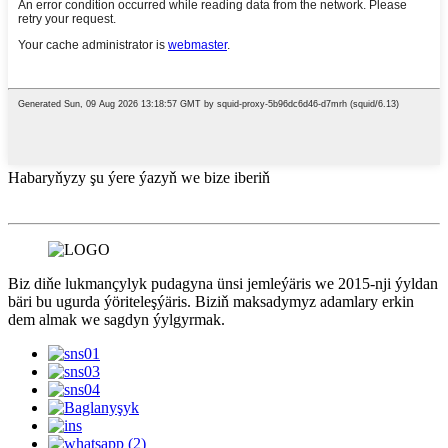
Habaryňyzy şu ýere ýazyň we bize iberiň
Biz diňe lukmançylyk pudagyna ünsi jemleýäris we 2015-nji ýyldan
bäri bu ugurda ýöriteleşýäris. Biziň maksadymyz adamlary erkin
dem almak we sagdyn ýylgyrmak.