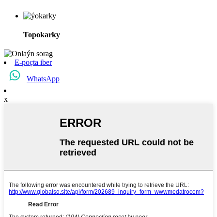
Topokarky
E-poçta iber
WhatsApp
x