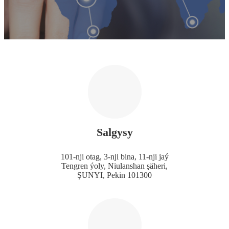
Salgysy
101-nji otag, 3-nji bina, 11-nji jaý
Tengren ýoly, Niulanshan şäheri,
ŞUNYI, Pekin 101300