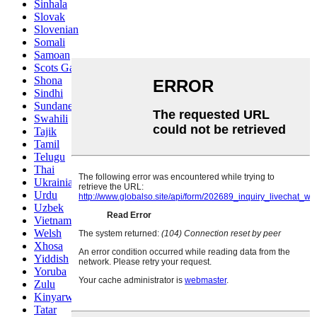
Sinhala
Slovak
Slovenian
Somali
Samoan
Scots Gaelic
Shona
Sindhi
Sundanese
Swahili
Tajik
Tamil
Telugu
Thai
Ukrainian
Urdu
Uzbek
Vietnamese
Welsh
Xhosa
Yiddish
Yoruba
Zulu
Kinyarwanda
Tatar