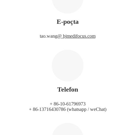
E-poçta
tao.wang
@ bjmedifocus.com
Telefon
+ 86-10-61796973
+ 86-13716430786 (whatsapp / weChat)