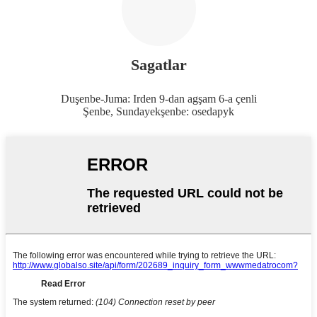
Sagatlar
Duşenbe-Juma: Irden 9-dan agşam 6-a çenli
Şenbe, Sundayekşenbe: osedapyk