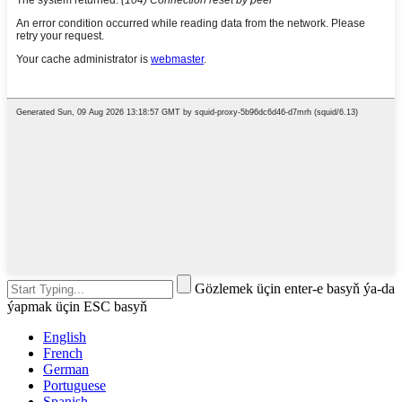
Gözlemek üçin enter-e basyň ýa-da
ýapmak üçin ESC basyň
English
French
German
Portuguese
Spanish